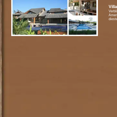
Vill
Verbl
Ameri
diest