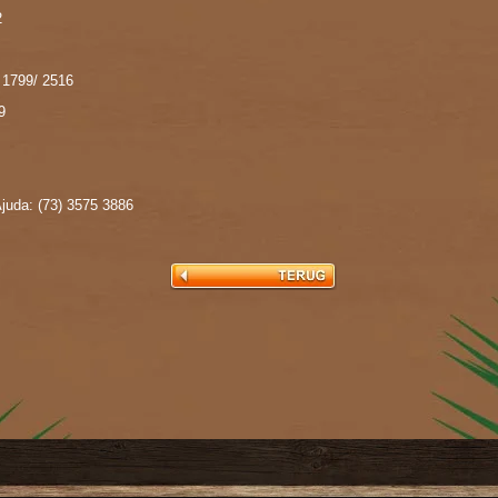
2
 1799/ 2516
9
Ajuda:
(73) 3575 3886