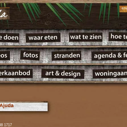
en
'Ajuda
88 1717