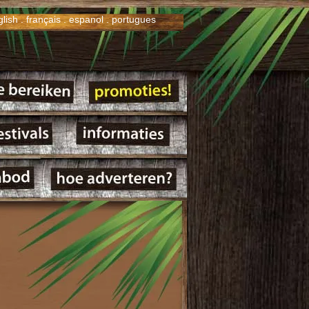
glish
.
français
.
espanol
.
portugues