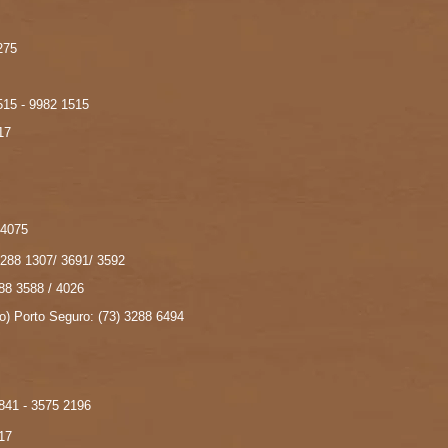
 275
1515 - 9982 1515
17
 4075
 3288 1307/ 3691/ 3592
888 3588 / 4026
o) Porto Seguro: (73) 3288 6494
1841 - 3575 2196
17