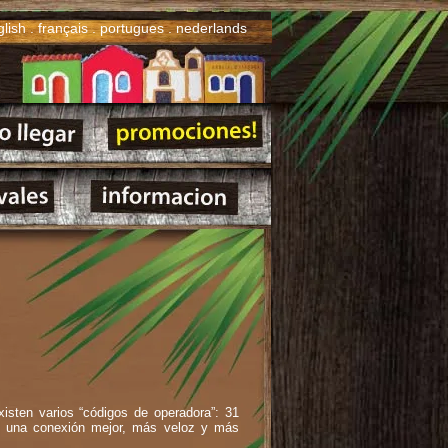
glish
.
français
.
portugues
.
nederlands
xisten varios “códigos de operadora”: 31
en una conexión mejor, más veloz y más