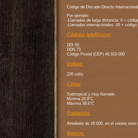
Código de Discado Directo Internacional
Por ejemplo:
-Llamadas de larga distancia: 0 + códi
-Llamadas internacionales: 00 + código
Códigos telefónicos:
DDI 55
DDN 73
Código Postal (CEP) 45.810-000
Voltaje:
220 volts
Clima:
Subtropical y muy húmedo.
Mínima 20,9°C
Máxima 39,6°C
Población:
Alrededor de 18.000, en el verano est
Bancos
: